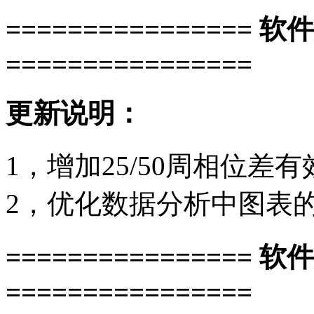
================ 软
================
更新说明：
1，增加25/50周相位差
2，优化数据分析中图表
================ 软
================